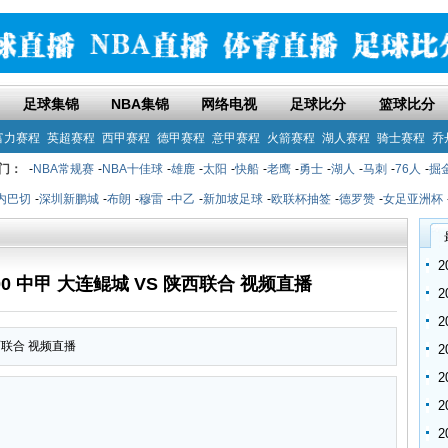
足球集锦
NBA集锦
网络电视
足球比分
篮球比分
富力赛程
英超赛程
西甲赛程
德甲赛程
意甲赛程
火箭赛程
湖人赛程
骑士赛程
乔
门：
-
NBA常规赛
-
NBA十佳球
-
雄鹿
-
太阳
-
快船
-
老鹰
-
勇士
-
湖人
-
马刺
-
76人
-
掘
内巴切
-
深圳新鹏城
-
布朗
-
穆雷
-
中乙
-
新加坡足球
-
欧联杯抽签
-
德罗赞
-
女足亚洲杯
9:00 中甲 大连鲲城 VS 陕西联合 视频直播
陕西联合 视频直播