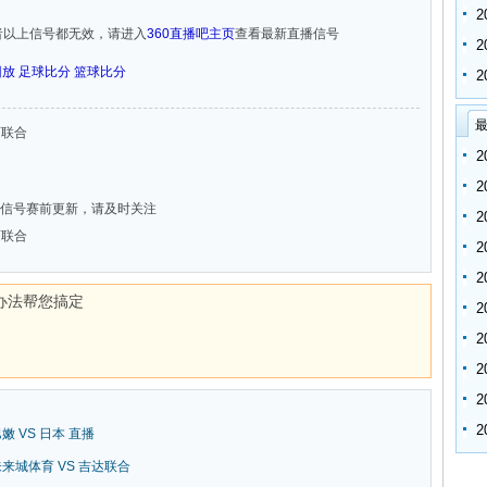
者以上信号都无效，请进入
360直播吧主页
查看最新直播信号
回放
足球比分
篮球比分
最
陕西联合
信号赛前更新，请及时关注
陕西联合
办法帮您搞定
巴嫩 VS 日本 直播
新未来城体育 VS 吉达联合