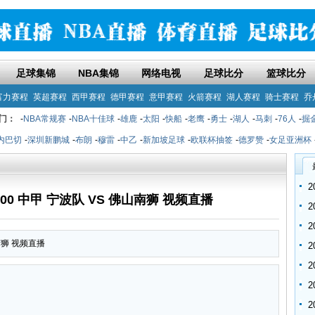
足球集锦
NBA集锦
网络电视
足球比分
篮球比分
富力赛程
英超赛程
西甲赛程
德甲赛程
意甲赛程
火箭赛程
湖人赛程
骑士赛程
乔
门：
-
NBA常规赛
-
NBA十佳球
-
雄鹿
-
太阳
-
快船
-
老鹰
-
勇士
-
湖人
-
马刺
-
76人
-
掘
内巴切
-
深圳新鹏城
-
布朗
-
穆雷
-
中乙
-
新加坡足球
-
欧联杯抽签
-
德罗赞
-
女足亚洲杯
9:00 中甲 宁波队 VS 佛山南狮 视频直播
山南狮 视频直播