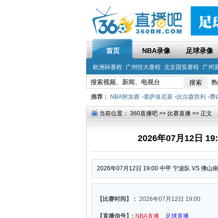
首页
NBA录像
足球录像
欧洲杯赛程
广州恒大赛程
北京国安赛程
广州
热
推荐：
NBA附加赛
-
塞萨洛尼基
-
比尔森胜利
-
费
当前位置：
360直播吧
>>
比赛直播
>> 正文
2026年07月12日 1
2026年07月12日 19:00 中甲 宁波队 VS 佛
【比赛时间】：
2026年07月12日 19:00
【直播信号】:
NBA直播
足球直播