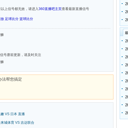
者以上信号都无效，请进入
360直播吧主页
查看最新直播信号
回放
足球比分
篮球比分
最
南狮
信号赛前更新，请及时关注
南狮
办法帮您搞定
巴嫩 VS 日本 直播
新未来城体育 VS 吉达联合