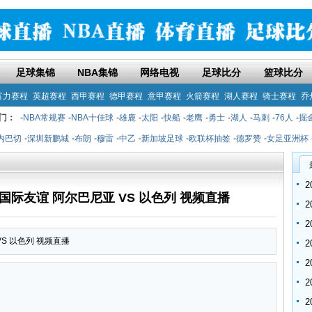
足球集锦
NBA集锦
网络电视
足球比分
篮球比分
富力赛程
英超赛程
西甲赛程
德甲赛程
意甲赛程
火箭赛程
湖人赛程
骑士赛程
乔
门：
-
NBA常规赛
-
NBA十佳球
-
雄鹿
-
太阳
-
快船
-
老鹰
-
勇士
-
湖人
-
马刺
-
76人
-
掘
内巴切
-
深圳新鹏城
-
布朗
-
穆雷
-
中乙
-
新加坡足球
-
欧联杯抽签
-
德罗赞
-
女足亚洲杯
:00 国际友谊 阿尔巴尼亚 VS 以色列 视频直播
 VS 以色列 视频直播