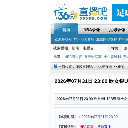
首页
NBA录像
足球录像
欧洲杯赛程
广州恒大赛程
北京国安赛程
广州
热
推荐：
NBA附加赛
-
塞萨洛尼基
-
比尔森胜利
-
费
当前位置：
360直播吧
>>
比赛直播
>> 正文
2026年07月31日 23:00 欧女
2026年07月31日 23:00 欧女锦U18B级 瑞
【比赛时间】：
2026年07月31日 23:00
【直播信号】:
NBA直播
足球直播