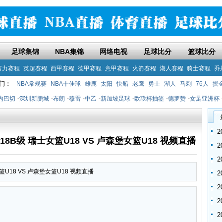
足球集锦
NBA集锦
网络电视
足球比分
篮球比分
富力赛程
英超赛程
西甲赛程
德甲赛程
意甲赛程
火箭赛程
湖人赛程
骑士赛程
乔
门：
-
NBA常规赛
-
NBA十佳球
-
雄鹿
-
太阳
-
快船
-
老鹰
-
勇士
-
湖人
-
马刺
-
76人
-
掘
内巴切
-
深圳新鹏城
-
布朗
-
穆雷
-
中乙
-
新加坡足球
-
欧联杯抽签
-
德罗赞
-
女足亚洲杯
锦U18B级 瑞士女篮U18 VS 卢森堡女篮U18 视频直播
士女篮U18 VS 卢森堡女篮U18 视频直播