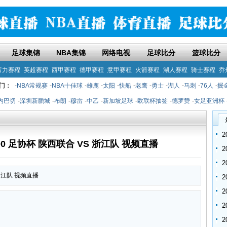
足球集锦
NBA集锦
网络电视
足球比分
篮球比分
富力赛程
英超赛程
西甲赛程
德甲赛程
意甲赛程
火箭赛程
湖人赛程
骑士赛程
乔
门：
-
NBA常规赛
-
NBA十佳球
-
雄鹿
-
太阳
-
快船
-
老鹰
-
勇士
-
湖人
-
马刺
-
76人
-
掘
内巴切
-
深圳新鹏城
-
布朗
-
穆雷
-
中乙
-
新加坡足球
-
欧联杯抽签
-
德罗赞
-
女足亚洲杯
5:00 足协杯 陕西联合 VS 浙江队 视频直播
 浙江队 视频直播