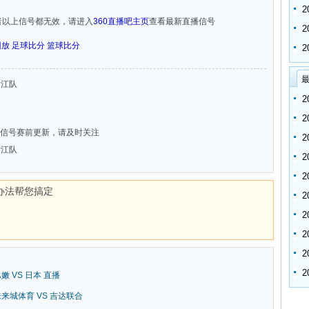
者以上信号都无效，请进入
360直播吧主页
查看最新直播信号
回放
足球比分
篮球比分
最
 浙江队
信号赛前更新，请及时关注
 浙江队
办法帮您搞定
巴嫩 VS 日本 直播
新未来城体育 VS 吉达联合