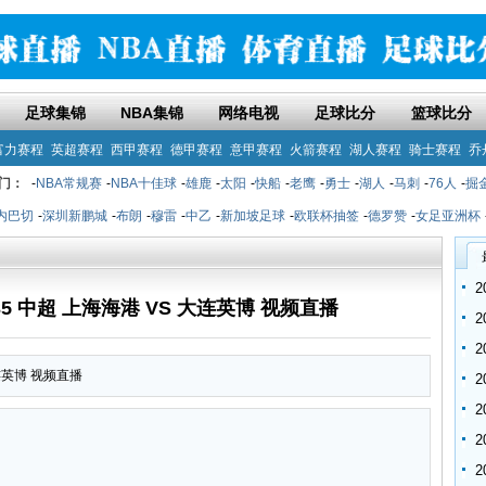
足球集锦
NBA集锦
网络电视
足球比分
篮球比分
富力赛程
英超赛程
西甲赛程
德甲赛程
意甲赛程
火箭赛程
湖人赛程
骑士赛程
乔
门：
-
NBA常规赛
-
NBA十佳球
-
雄鹿
-
太阳
-
快船
-
老鹰
-
勇士
-
湖人
-
马刺
-
76人
-
掘
内巴切
-
深圳新鹏城
-
布朗
-
穆雷
-
中乙
-
新加坡足球
-
欧联杯抽签
-
德罗赞
-
女足亚洲杯
9:35 中超 上海海港 VS 大连英博 视频直播
大连英博 视频直播