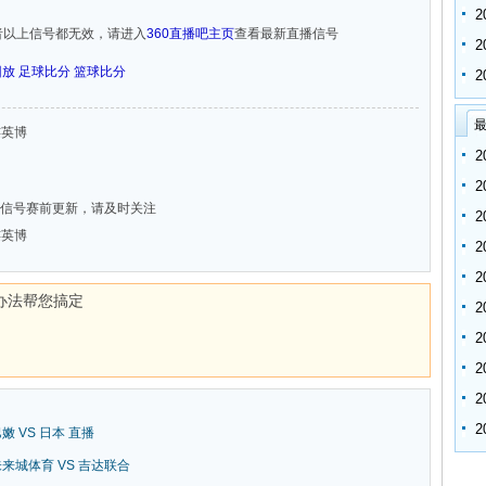
者以上信号都无效，请进入
360直播吧主页
查看最新直播信号
回放
足球比分
篮球比分
最
大连英博
信号赛前更新，请及时关注
大连英博
办法帮您搞定
巴嫩 VS 日本 直播
新未来城体育 VS 吉达联合