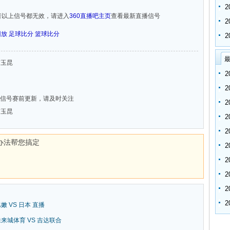
者以上信号都无效，请进入
360直播吧主页
查看最新直播信号
回放
足球比分
篮球比分
最
云南玉昆
信号赛前更新，请及时关注
云南玉昆
办法帮您搞定
巴嫩 VS 日本 直播
新未来城体育 VS 吉达联合