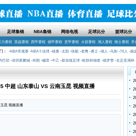
足球集锦
NBA集锦
网络电视
足球比分
篮球比分
富力赛程
英超赛程
西甲赛程
德甲赛程
意甲赛程
火箭赛程
湖人赛程
骑士赛程
乔
门：
-
NBA常规赛
-
NBA十佳球
-
雄鹿
-
太阳
-
快船
-
老鹰
-
勇士
-
湖人
-
马刺
-
76人
-
掘
内巴切
-
深圳新鹏城
-
布朗
-
穆雷
-
中乙
-
新加坡足球
-
欧联杯抽签
-
德罗赞
-
女足亚洲杯
9:35 中超 山东泰山 VS 云南玉昆 视频直播
云南玉昆 视频直播