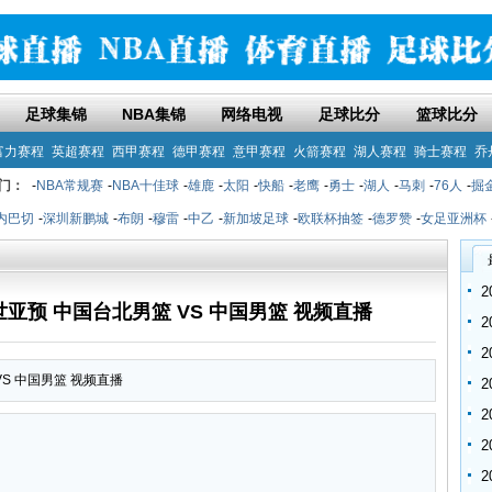
足球集锦
NBA集锦
网络电视
足球比分
篮球比分
富力赛程
英超赛程
西甲赛程
德甲赛程
意甲赛程
火箭赛程
湖人赛程
骑士赛程
乔
门：
-
NBA常规赛
-
NBA十佳球
-
雄鹿
-
太阳
-
快船
-
老鹰
-
勇士
-
湖人
-
马刺
-
76人
-
掘
内巴切
-
深圳新鹏城
-
布朗
-
穆雷
-
中乙
-
新加坡足球
-
欧联杯抽签
-
德罗赞
-
女足亚洲杯
00 世亚预 中国台北男篮 VS 中国男篮 视频直播
 VS 中国男篮 视频直播