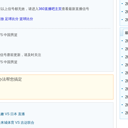
者以上信号都无效，请进入
360直播吧主页
查看最新直播信号
回放
足球比分
篮球比分
最
 VS 中国男篮
信号赛前更新，请及时关注
 VS 中国男篮
办法帮您搞定
巴嫩 VS 日本 直播
新未来城体育 VS 吉达联合