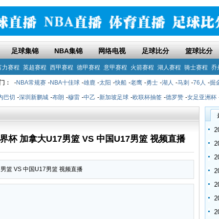
足球集锦
NBA集锦
网络电视
足球比分
篮球比分
富力赛程
英超赛程
西甲赛程
德甲赛程
意甲赛程
火箭赛程
湖人赛程
骑士赛程
乔
门：
-
NBA常规赛
-
NBA十佳球
-
雄鹿
-
太阳
-
快船
-
老鹰
-
勇士
-
湖人
-
马刺
-
76人
-
掘
内巴切
-
深圳新鹏城
-
布朗
-
穆雷
-
中乙
-
新加坡足球
-
欧联杯抽签
-
德罗赞
-
女足亚洲杯
17世界杯 加拿大U17男篮 VS 中国U17男篮 视频直播
17男篮 VS 中国U17男篮 视频直播