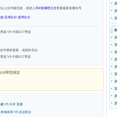
者以上信号都无效，请进入
360直播吧主页
查看最新直播信号
回放
足球比分
篮球比分
最
17男篮 VS 中国U17男篮
信号赛前更新，请及时关注
17男篮 VS 中国U17男篮
办法帮您搞定
巴嫩 VS 日本 直播
新未来城体育 VS 吉达联合