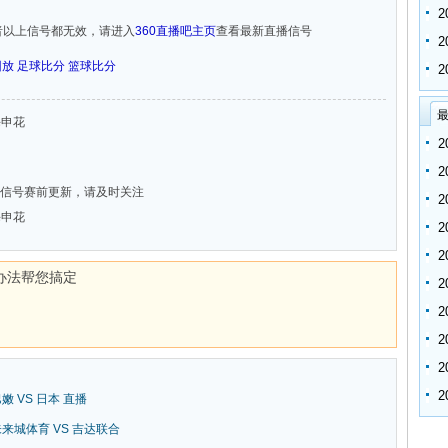
者以上信号都无效，请进入
360直播吧主页
查看最新直播信号
回放
足球比分
篮球比分
最
上海申花
信号赛前更新，请及时关注
上海申花
办法帮您搞定
巴嫩 VS 日本 直播
新未来城体育 VS 吉达联合