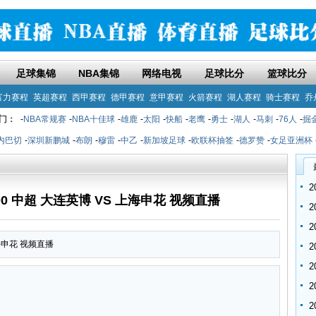
足球集锦
NBA集锦
网络电视
足球比分
篮球比分
富力赛程
英超赛程
西甲赛程
德甲赛程
意甲赛程
火箭赛程
湖人赛程
骑士赛程
乔
门：
-
NBA常规赛
-
NBA十佳球
-
雄鹿
-
太阳
-
快船
-
老鹰
-
勇士
-
湖人
-
马刺
-
76人
-
掘
内巴切
-
深圳新鹏城
-
布朗
-
穆雷
-
中乙
-
新加坡足球
-
欧联杯抽签
-
德罗赞
-
女足亚洲杯
9:00 中超 大连英博 VS 上海申花 视频直播
上海申花 视频直播