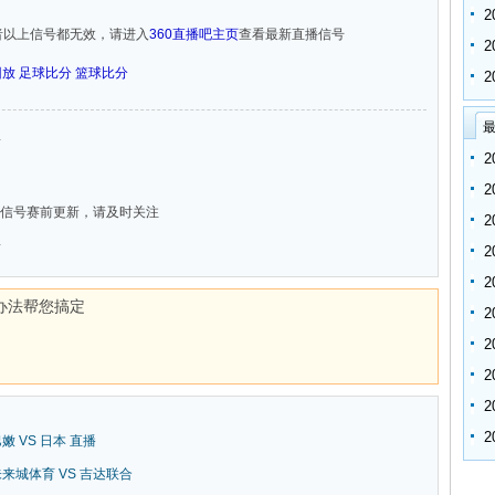
者以上信号都无效，请进入
360直播吧主页
查看最新直播信号
回放
足球比分
篮球比分
最
队
信号赛前更新，请及时关注
队
办法帮您搞定
巴嫩 VS 日本 直播
新未来城体育 VS 吉达联合