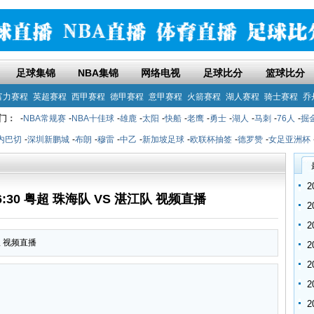
足球集锦
NBA集锦
网络电视
足球比分
篮球比分
富力赛程
英超赛程
西甲赛程
德甲赛程
意甲赛程
火箭赛程
湖人赛程
骑士赛程
乔
门：
-
NBA常规赛
-
NBA十佳球
-
雄鹿
-
太阳
-
快船
-
老鹰
-
勇士
-
湖人
-
马刺
-
76人
-
掘
内巴切
-
深圳新鹏城
-
布朗
-
穆雷
-
中乙
-
新加坡足球
-
欧联杯抽签
-
德罗赞
-
女足亚洲杯
16:30 粤超 珠海队 VS 湛江队 视频直播
江队 视频直播