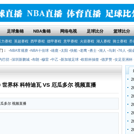
足球集锦
NBA集锦
网络电视
足球比分
篮球比分
富力赛程
英超赛程
西甲赛程
德甲赛程
意甲赛程
火箭赛程
湖人赛程
骑士赛程
乔
门：
-
NBA常规赛
-
NBA十佳球
-
雄鹿
-
太阳
-
快船
-
老鹰
-
勇士
-
湖人
-
马刺
-
76人
-
掘
内巴切
-
深圳新鹏城
-
布朗
-
穆雷
-
中乙
-
新加坡足球
-
欧联杯抽签
-
德罗赞
-
女足亚洲杯
:00 世界杯 科特迪瓦 VS 厄瓜多尔 视频直播
S 厄瓜多尔 视频直播