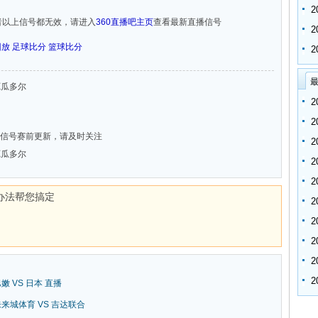
者以上信号都无效，请进入
360直播吧主页
查看最新直播信号
回放
足球比分
篮球比分
最
 厄瓜多尔
信号赛前更新，请及时关注
 厄瓜多尔
办法帮您搞定
巴嫩 VS 日本 直播
新未来城体育 VS 吉达联合