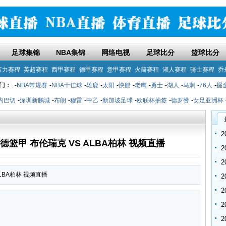
足球集锦
NBA集锦
网络电视
足球比分
篮球比分
富力赛程
英超赛程
西甲赛程
德甲赛程
意甲赛程
火箭赛程
湖人赛程
骑士赛程
乔
门：
-
NBA常规赛
-
NBA十佳球
-
雄鹿
-
太阳
-
快船
-
老鹰
-
勇士
-
湖人
-
马刺
-
76人
-
掘
内巴切
-
深圳新鹏城
-
布朗
-
穆雷
-
中乙
-
新加坡足球
-
欧联杯抽签
-
德罗赞
-
女足亚洲杯
30 德篮甲 布伦瑞克 VS ALBA柏林 视频直播
 ALBA柏林 视频直播