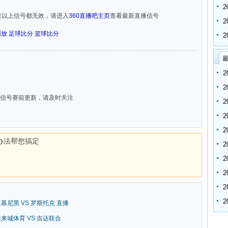
者以上信号都无效，请进入
360直播吧主页
查看最新直播信号
回放
足球比分
篮球比分
最
信号赛前更新，请及时关注
办法帮您搞定
拜仁慕尼黑 VS 罗斯托克 直播
新未来城体育 VS 吉达联合