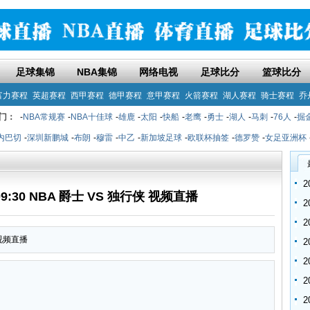
足球集锦
NBA集锦
网络电视
足球比分
篮球比分
富力赛程
英超赛程
西甲赛程
德甲赛程
意甲赛程
火箭赛程
湖人赛程
骑士赛程
乔
门：
-
NBA常规赛
-
NBA十佳球
-
雄鹿
-
太阳
-
快船
-
老鹰
-
勇士
-
湖人
-
马刺
-
76人
-
掘
内巴切
-
深圳新鹏城
-
布朗
-
穆雷
-
中乙
-
新加坡足球
-
欧联杯抽签
-
德罗赞
-
女足亚洲杯
09:30 NBA 爵士 VS 独行侠 视频直播
 视频直播