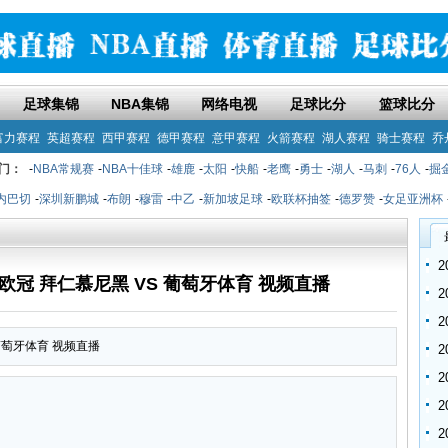
足球集锦
NBA集锦
网络电视
足球比分
篮球比分
富力赛程
英超赛程
西甲赛程
德甲赛程
意甲赛程
火箭赛程
湖人赛程
骑士赛程
乔
门：
-
NBA常规赛
-
NBA十佳球
-
雄鹿
-
太阳
-
快船
-
老鹰
-
勇士
-
湖人
-
马刺
-
76人
-
掘
内巴切
-
深圳新鹏城
-
布朗
-
穆雷
-
中乙
-
新加坡足球
-
欧联杯抽签
-
德罗赞
-
女足亚洲杯
:45 欧冠 拜仁慕尼黑 VS 葡萄牙体育 视频直播
S 葡萄牙体育 视频直播