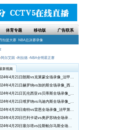
体育专题
移动版
广告联系
丹扣篮大赛
NBA总决赛录像
金
-
阿尔艾因
-
利拉德
-
NBA全明星正赛
最新视频
2024年4月21日朗斯vs克莱蒙全场录像_法甲第30轮
2024年4月21日赫罗纳vs加的斯全场录像_西甲第32轮
2024年4月21日瓦伦西亚vs贝蒂斯全场录像_西甲第32轮
2024年4月21日维罗纳vs乌迪内斯全场录像_意甲第33轮
2024年4月20日南特vs雷恩全场录像_法甲第30轮
2024年4月20日巴列卡诺vs奥萨苏纳全场录像_西甲第32轮
2024年4月20日塞尔塔vs拉斯帕尔马斯全场录像_西甲第32轮