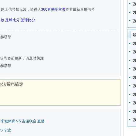
者以上信号都无效，请进入
360直播吧主页
查看最新直播信号
回放
足球比分
篮球比分
最
S 赫塔菲
信号赛前更新，请及时关注
S 赫塔菲
办法帮您搞定
新未来城体育 VS 吉达联合 直播
VS 宁波