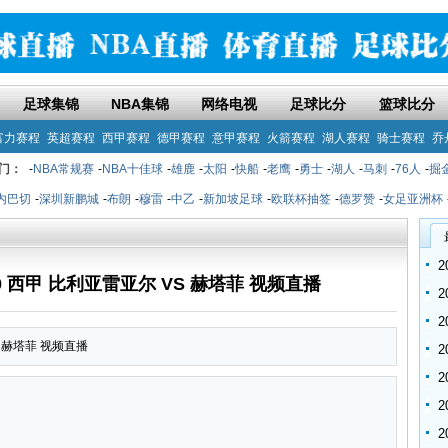
足球集锦
NBA集锦
网络电视
足球比分
篮球比分
富力赛程
英超赛程
西甲赛程
德甲赛程
意甲赛程
火箭赛程
湖人赛程
骑士赛程
乔
门：
-
NBA常规赛
-
NBA十佳球
-
雄鹿
-
太阳
-
快船
-
老鹰
-
勇士
-
湖人
-
马刺
-
76人
-
掘
内巴切
-
深圳新鹏城
-
布朗
-
穆雷
-
中乙
-
新加坡足球
-
欧联杯抽签
-
德罗赞
-
女足亚洲杯
:00 西甲 比利亚雷亚尔 VS 赫塔菲 视频直播
VS 赫塔菲 视频直播