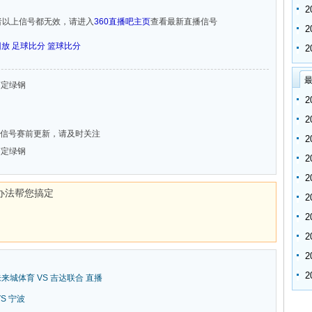
者以上信号都无效，请进入
360直播吧主页
查看最新直播信号
回放
足球比分
篮球比分
最
 南定绿钢
信号赛前更新，请及时关注
 南定绿钢
办法帮您搞定
新未来城体育 VS 吉达联合 直播
VS 宁波