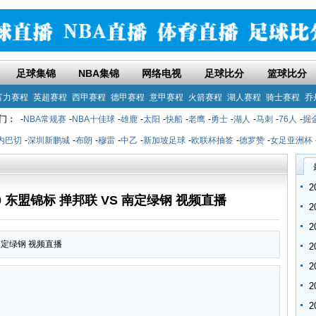
足球集锦
NBA集锦
网络电视
足球比分
篮球比分
富力赛程
英超赛程
西甲赛程
德甲赛程
意甲赛程
火箭赛程
湖人赛程
骑士赛程
乔
门：
-
NBA常规赛
-
NBA十佳球
-
雄鹿
-
太阳
-
快船
-
老鹰
-
勇士
-
湖人
-
马刺
-
76人
-
掘
内巴切
-
深圳新鹏城
-
布朗
-
穆雷
-
中乙
-
新加坡足球
-
欧联杯抽签
-
德罗赞
-
女足亚洲杯
:30 东盟锦标 掸邦联 VS 南定绿钢 视频直播
S 南定绿钢 视频直播