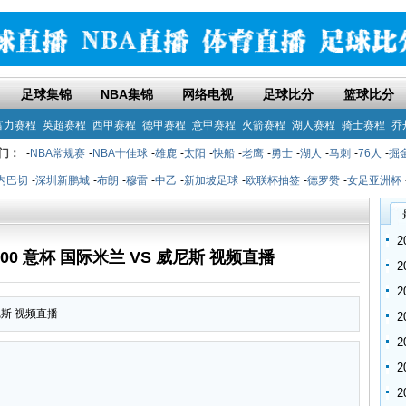
足球集锦
NBA集锦
网络电视
足球比分
篮球比分
富力赛程
英超赛程
西甲赛程
德甲赛程
意甲赛程
火箭赛程
湖人赛程
骑士赛程
乔
门：
-
NBA常规赛
-
NBA十佳球
-
雄鹿
-
太阳
-
快船
-
老鹰
-
勇士
-
湖人
-
马刺
-
76人
-
掘
内巴切
-
深圳新鹏城
-
布朗
-
穆雷
-
中乙
-
新加坡足球
-
欧联杯抽签
-
德罗赞
-
女足亚洲杯
4:00 意杯 国际米兰 VS 威尼斯 视频直播
威尼斯 视频直播