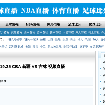
足球集锦
NBA集锦
网络电视
足球比分
篮球比分
富力赛程
英超赛程
西甲赛程
德甲赛程
意甲赛程
火箭赛程
湖人赛程
骑士赛程
乔
门：
-
NBA常规赛
-
NBA十佳球
-
雄鹿
-
太阳
-
快船
-
老鹰
-
勇士
-
湖人
-
马刺
-
76人
-
掘
内巴切
-
深圳新鹏城
-
布朗
-
穆雷
-
中乙
-
新加坡足球
-
欧联杯抽签
-
德罗赞
-
女足亚洲杯
 19:35 CBA 新疆 VS 吉林 视频直播
视频直播