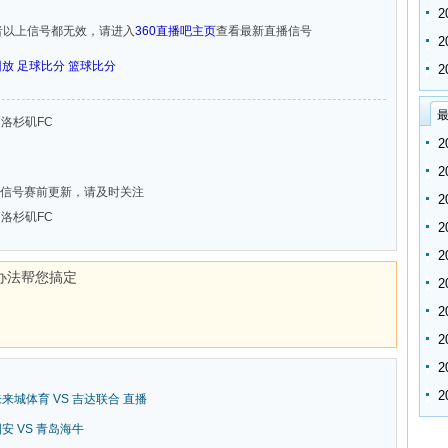
者以上信号都无效，请进入
360直播吧主页
查看最新直播信号
回放
足球比分
篮球比分
最
S 洛杉矶FC
信号赛前更新，请及时关注
S 洛杉矶FC
办法帮您搞定
新未来城体育 VS 吉达联合 直播
京国安 VS 青岛海牛