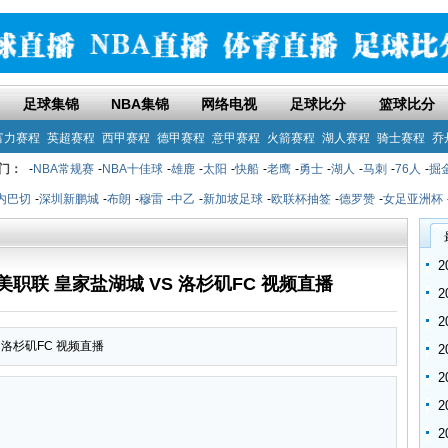
足球集锦
NBA集锦
网络电视
足球比分
篮球比分
富力赛程
英超赛程
西甲赛程
德甲赛程
意甲赛程
火箭赛程
湖人赛程
骑士赛程
乔
门：
-
NBA常规赛
-
NBA十佳球
-
雄鹿
-
太阳
-
快船
-
老鹰
-
勇士
-
湖人
-
马刺
-
76人
-
掘
内巴切
-
深圳新鹏城
-
布朗
-
穆雷
-
中乙
-
新加坡足球
-
欧联杯抽签
-
德罗赞
-
女足亚洲杯
30 美职联 皇家盐湖城 VS 洛杉矶FC 视频直播
VS 洛杉矶FC 视频直播