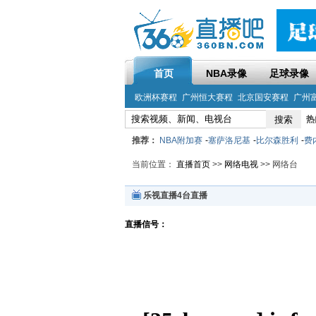
首页
NBA录像
足球录像
欧洲杯赛程
广州恒大赛程
北京国安赛程
广州
热
推荐：
NBA附加赛
-
塞萨洛尼基
-
比尔森胜利
-
费
当前位置：
直播首页
>>
网络电视
>> 网络台
乐视直播4台直播
直播信号：