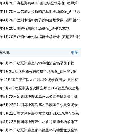
24年4月20日海登海姆vsRB莱比锡全场录像_德甲第
24年4月20日塞尔塔vs拉斯帕尔马斯全场录像_西甲第
24年4月20日巴列卡诺vs奥萨苏纳全场录像_西甲第32
24年4月20日南特vs雷恩全场录像_法甲第30轮
24年4月20日卢顿vs布伦特福德全场录像_英超第34轮
BA录像
更多
22年5月29日欧冠决赛皇马vs利物浦全场录像下载
22年9月3日勒沃库森vs弗赖堡全场录像_德甲第5轮
22年12月19日浙江队vs广州城全场录像回放_足协杯
决赛
16年5月4日欧冠半决赛次回合拜仁vs马德里竞技全场
下载
16年5月22日足总杯决赛水晶宫vs曼联全场录像下载
16年5月22日法国杯决赛马赛vs巴黎圣日尔曼全场录
载
16年5月22日意大利杯决赛尤文图斯vsAC米兰全场录
载
16年5月22日德国杯决赛拜仁vs多特蒙德全场录像下
16年5月29日欧冠决赛皇家马德里vs马德里竞技全场