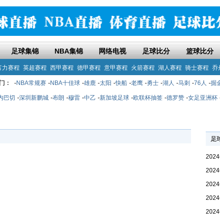
足球集锦
NBA集锦
网络电视
足球比分
篮球比分
富力赛程
英超赛程
西甲赛程
德甲赛程
意甲赛程
火箭赛程
湖人赛程
骑士赛程
乔
门：
-
NBA常规赛
-
NBA十佳球
-
雄鹿
-
太阳
-
快船
-
老鹰
-
勇士
-
湖人
-
马刺
-
76人
-
掘
内巴切
-
深圳新鹏城
-
布朗
-
穆雷
-
中乙
-
新加坡足球
-
欧联杯抽签
-
德罗赞
-
女足亚洲杯
足
20
20
20
20
20