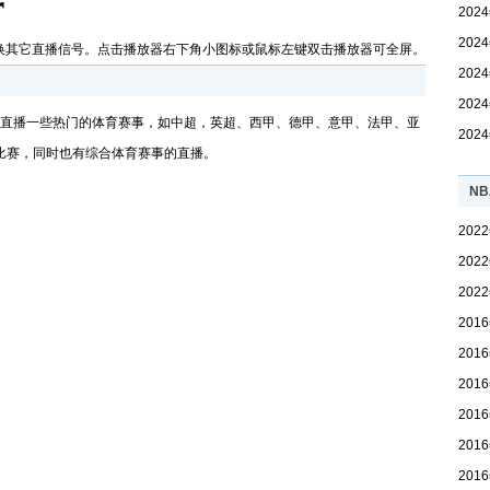
20
30轮
20
换其它直播信号。点击播放器右下角小图标或鼠标左键双击播放器可全屏。
32轮
20
轮
20
要直播一些热门的体育赛事，如中超，英超、西甲、德甲、意甲、法甲、亚
20
比赛，同时也有综合体育赛事的直播。
N
20
20
20
1/8
20
录像
20
20
像下
20
像下
20
载
20