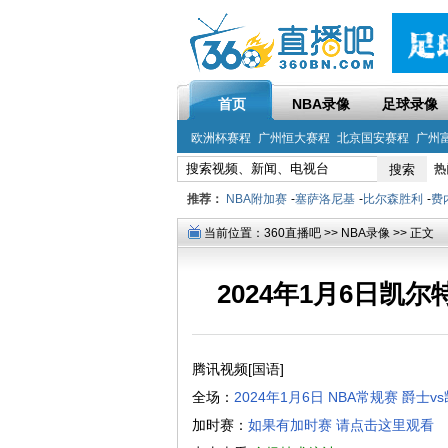
首页
NBA录像
足球录像
欧洲杯赛程
广州恒大赛程
北京国安赛程
广州
热
推荐：
NBA附加赛
-
塞萨洛尼基
-
比尔森胜利
-
费
当前位置：
360直播吧
>>
NBA录像
>> 正文
2024年1月6日凯
腾讯视频[国语]
全场：
2024年1月6日 NBA常规赛 爵士
加时赛：
如果有加时赛 请点击这里观看