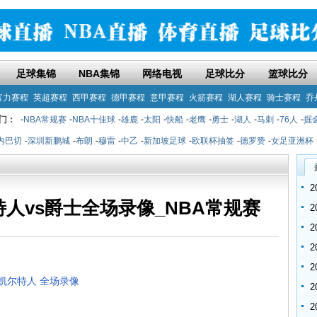
足球集锦
NBA集锦
网络电视
足球比分
篮球比分
富力赛程
英超赛程
西甲赛程
德甲赛程
意甲赛程
火箭赛程
湖人赛程
骑士赛程
乔
门：
-
NBA常规赛
-
NBA十佳球
-
雄鹿
-
太阳
-
快船
-
老鹰
-
勇士
-
湖人
-
马刺
-
76人
-
掘
内巴切
-
深圳新鹏城
-
布朗
-
穆雷
-
中乙
-
新加坡足球
-
欧联杯抽签
-
德罗赞
-
女足亚洲杯
尔特人vs爵士全场录像_NBA常规赛
vs凯尔特人 全场录像