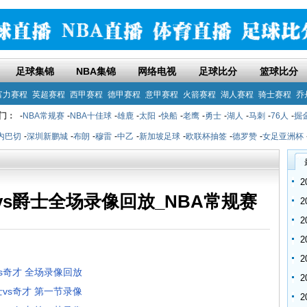
足球集锦
NBA集锦
网络电视
足球比分
篮球比分
富力赛程
英超赛程
西甲赛程
德甲赛程
意甲赛程
火箭赛程
湖人赛程
骑士赛程
乔
门：
-
NBA常规赛
-
NBA十佳球
-
雄鹿
-
太阳
-
快船
-
老鹰
-
勇士
-
湖人
-
马刺
-
76人
-
掘
内巴切
-
深圳新鹏城
-
布朗
-
穆雷
-
中乙
-
新加坡足球
-
欧联杯抽签
-
德罗赞
-
女足亚洲杯
才vs爵士全场录像回放_NBA常规赛
士vs奇才 全场录像回放
爵士vs奇才 第一节录像