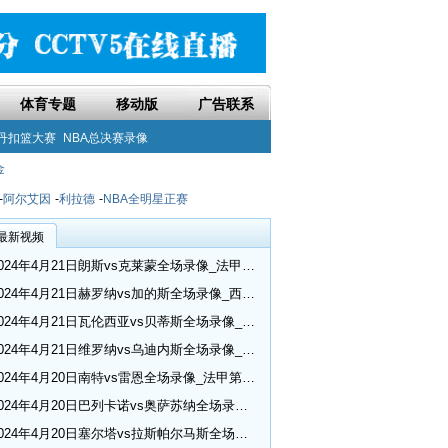
体育专题
移动版
广告联系
丹扣篮大赛
NBA总决赛录像
金
-
阿尔艾因
-
利拉德
-
NBA全明星正赛
最新视频
2024年4月21日朗斯vs克莱蒙全场录像_法甲第30轮
2024年4月21日赫罗纳vs加的斯全场录像_西甲第32轮
2024年4月21日瓦伦西亚vs贝蒂斯全场录像_西甲第32轮
2024年4月21日维罗纳vs乌迪内斯全场录像_意甲第33轮
2024年4月20日南特vs雷恩全场录像_法甲第30轮
2024年4月20日巴列卡诺vs奥萨苏纳全场录像_西甲第32轮
2024年4月20日塞尔塔vs拉斯帕尔马斯全场录像_西甲第32轮